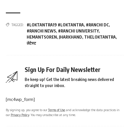
#LOKTANTRA19 #LOKTANTRA
,
#RANCHI DC
,
TAGGED:
#RANCHI NEWS
,
#RANCHI UNIVERSITY
,
HEMANTSOREN
,
JHARKHAND
,
THELOKTANTRA
,
लेटेस्ट
Sign Up For Daily Newsletter
Be keep up! Get the latest breaking news delivered
straight to your inbox.
[mc4wp_form]
By signing up, you agree to our
Terms of Use
and acknowledge the data practices in
our
Privacy Policy
. You may unsubscribe at any time.