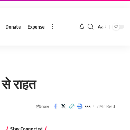
Donate
Expense
Aa
ट से राहत
2 Min Read
Share
Stay Connected