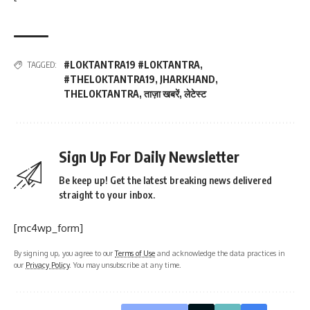
#LOKTANTRA19 #LOKTANTRA
,
TAGGED:
#THELOKTANTRA19
,
JHARKHAND
,
THELOKTANTRA
,
ताज़ा खबरें
,
लेटेस्ट
Sign Up For Daily Newsletter
Be keep up! Get the latest breaking news delivered
straight to your inbox.
[mc4wp_form]
By signing up, you agree to our
Terms of Use
and acknowledge the data practices in
our
Privacy Policy
. You may unsubscribe at any time.