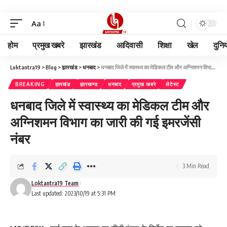
Aa
होम
प्रमुख खबरे
झारखंड
आदिवासी
शिक्षा
खेल
दुनि
Loktantra19
>
Blog
>
झारखंड
>
धनबाद
>
धनबाद जिले में स्वास्थ्य का मेडिकल टीम और अग्निशमन विभाग का जारी की गई इमरजेंसी नंबर
BREAKING
झारखंड
झारखण्ड
धनबाद
प्रमुख खबरे
लेटेस्ट
धनबाद जिले में स्वास्थ्य का मेडिकल टीम और
अग्निशमन विभाग का जारी की गई इमरजेंसी
नंबर
3 Min Read
Loktantra19 Team
Last updated: 2023/10/19 at 5:31 PM