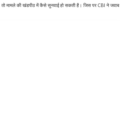
, तो मामले की खंडपीठ में कैसे सुनवाई हो सकती है। जिस पर CBI ने जवाब
सीबीआइ ने ठहराया दोषी लालू यादव को
ुनवाई के दौरान लालू प्रसाद की ओर से अधिवक्ता देवर्षी मंडल ने अदालत
की अपील एकल पीठ में लंबित है। बता दें कि CBI ने देवघर कोषागार से अवैध
ो साढ़े तीन साल की सजा सुनया गया है। सीबीआई ने सजा को बढ़ाने की
ीय षड्यंत्र में शामिल थे। जिसके लिए उन्हें अधिक -अधिक सजा मिलनी
है