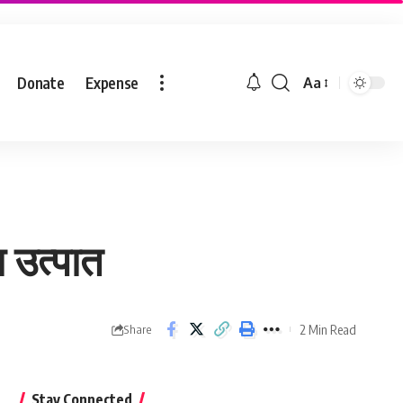
Donate
Expense
Aa
ा उत्पात
2 Min Read
Share
Stay Connected