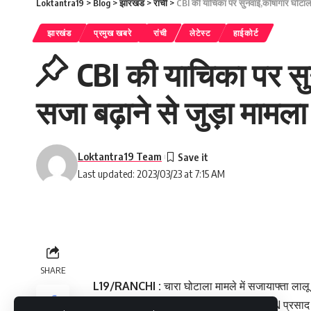
Loktantra19
>
Blog
>
झारखंड
>
रांची
>
CBI की याचिका पर सुनवाई,कोषागार घोटालों
झारखंड
प्रमुख खबरे
रांची
लेटेस्ट
हाईकोर्ट
CBI की याचिका पर सु
सजा बढ़ाने से जुड़ा मामला
Loktantra19 Team
Last updated: 2023/03/23 at 7:15 AM
SHARE
L19/RANCHI :
चारा घोटाला मामले में सजायाफ्ता ला
झारखंड हाई कोर्ट में हो गई सुनवाई । जस्टिस SN प्रस