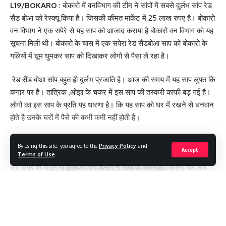
L19/BOKARO
: बोकारो में वनविभाग की टीम ने सांपों में सबसे दुर्लभ सांप रेड
सैंड बोआ को रेस्क्यू किया है। जिसकी कीमत मार्केट में 25 लाख रुपए है। बोकारो
वन विभाग ने एक सपेरे से यह साप को आजाद कराया है बोकारो वन विभाग को यह
सूचना मिली थी। बोकारो के चास में एक सपेरा रेड सैंडबोआ साप को बोकारो के
गलियों में घूम घुमकर साप को दिखाकर लोगो से पैसा ले रहा है।
रेड सैंड बोआ सांप बहुत ही दुर्लभ प्रजाति है। आज की समय में यह साप लुफ्त कि
कगार पर है। तांत्रिक ,ओझा के चकर में इस साप की तस्करी काफी बड़ गई है।
लोगो का इस साप के प्रति यह धारणा है। कि यह साप को घर में रखने से धनवान
होते है उनके घरों में पैसे की कभी कमी नहीं होती है।
पैसे वाले लोग इस सांप को घरों में रखकर पालते हैं क्योंकि यह साप विषैला नहीं
By using this site, you agree to the
Privacy Policy
and
Accept
होता है । बोकारो के चास में वन विभाग की टीम ने दुर्लभ प्रजाति रेड सैंडबोआ को
Terms of Use
.
उस सपेरे के चंगुल से छुड़ाकर वन विभाग ने रांची के ओरमांझी चिड़ियां घर भेज
दिया है जानकारों की माने तो इस सांप की कीमत मार्केट में 25 लाख बताई जा रही
है।
Continue Reading
[