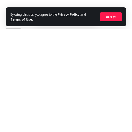
[
By using this site, you agree to the
Privacy Policy
and
Accept
Terms of Use
.
#board exams
,
#LOKTANTRA19 #LOKTANTRA
,
#mid
TAGGED:
day meal
,
JHARKHAND
,
लेटेस्ट
Continue Reading
Sign Up For Daily Newsletter
Be keep up! Get the latest breaking news delivered
straight to your inbox.
[mc4wp_form]
By signing up, you agree to our
Terms of Use
and acknowledge the data practices in
our
Privacy Policy
. You may unsubscribe at any time.