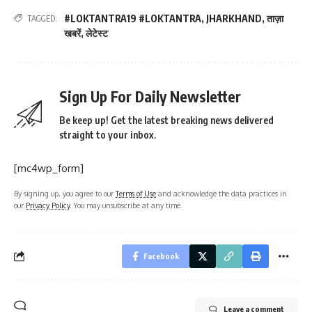
#LOKTANTRA19 #LOKTANTRA
,
JHARKHAND
,
ताज़ा
TAGGED:
खबरें
,
लेटेस्ट
Sign Up For Daily Newsletter
Be keep up! Get the latest breaking news delivered
straight to your inbox.
[mc4wp_form]
By signing up, you agree to our
Terms of Use
and acknowledge the data practices in
our
Privacy Policy
. You may unsubscribe at any time.
Facebook
Leave a comment