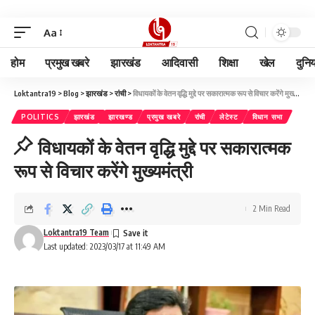
Aa
होम
प्रमुख खबरे
झारखंड
आदिवासी
शिक्षा
खेल
दुनि
Loktantra19
>
Blog
>
झारखंड
>
रांची
>
विधायकों के वेतन वृद्धि मुद्दे पर सकारात्मक रूप से विचार करेंगे मुख्यमंत्री
POLITICS
झारखंड
झारखण्ड
प्रमुख खबरे
रांची
लेटेस्ट
विधान सभा
विधायकों के वेतन वृद्धि मुद्दे पर सकारात्मक
रूप से विचार करेंगे मुख्यमंत्री
2 Min Read
Loktantra19 Team
Last updated: 2023/03/17 at 11:49 AM