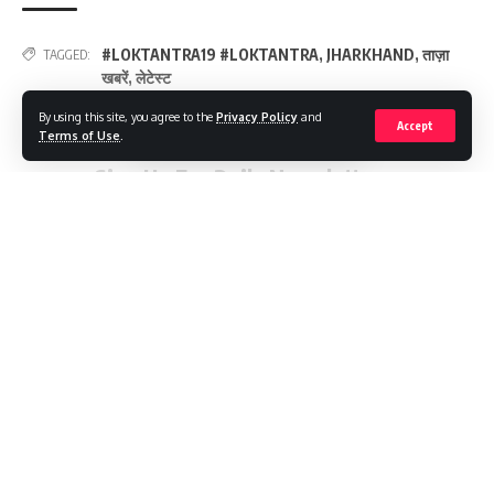
#LOKTANTRA19 #LOKTANTRA
,
JHARKHAND
,
ताज़ा
TAGGED:
खबरें
,
लेटेस्ट
By using this site, you agree to the
Privacy Policy
and
Accept
Terms of Use
.
Sign Up For Daily Newsletter
Be keep up! Get the latest breaking news delivered
straight to your inbox.
Continue Reading
[mc4wp_form]
By signing up, you agree to our
Terms of Use
and acknowledge the data practices in
our
Privacy Policy
. You may unsubscribe at any time.
Facebook