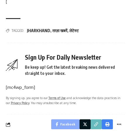
[
JHARKHAND
,
ताज़ा खबरें
,
लेटेस्ट
TAGGED:
Sign Up For Daily Newsletter
Be keep up! Get the latest breaking news delivered
straight to your inbox.
[mc4wp_form]
By signing up, you agree to our
Terms of Use
and acknowledge the data practices in
our
Privacy Policy
. You may unsubscribe at any time.
Facebook