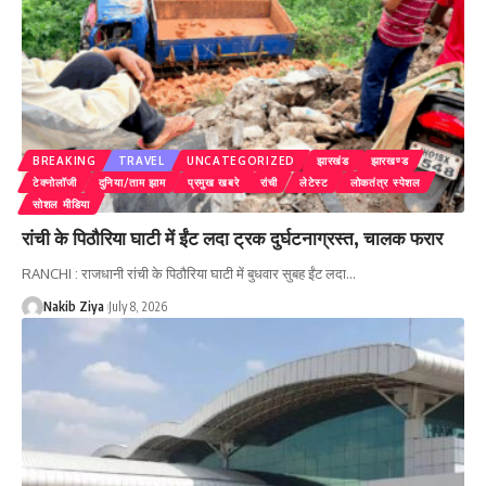
BREAKING
TRAVEL
UNCATEGORIZED
झारखंड
झारखण्ड
टेक्नोलॉजी
दुनिया/ताम झाम
प्रमुख खबरे
रांची
लेटेस्ट
लोकतंत्र स्पेशल
सोशल मीडिया
रांची के पिठौरिया घाटी में ईंट लदा ट्रक दुर्घटनाग्रस्त, चालक फरार
RANCHI : राजधानी रांची के पिठौरिया घाटी में बुधवार सुबह ईंट लदा
…
Nakib Ziya
July 8, 2026