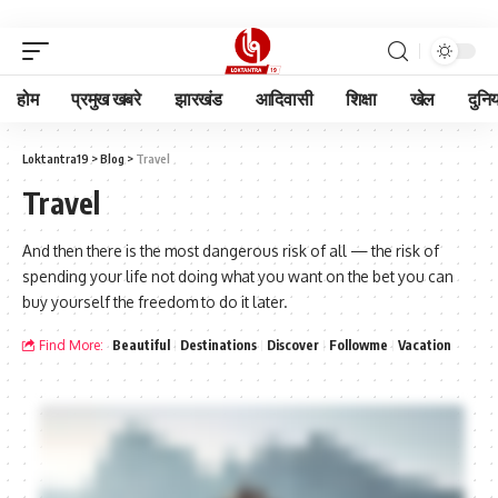
होम
प्रमुख खबरे
झारखंड
आदिवासी
शिक्षा
खेल
दुनि
Loktantra19
>
Blog
>
Travel
Travel
And then there is the most dangerous risk of all — the risk of
spending your life not doing what you want on the bet you can
buy yourself the freedom to do it later.
Find More:
Beautiful
Destinations
Discover
Followme
Vacation