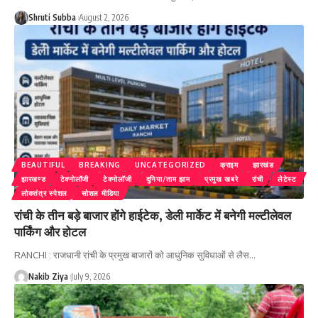
Shruti Subba
August 2, 2026
BEAUTIFUL
BREAKING
UNCATEGORIZED
क्राइम
झारखंड
झारखण्ड
टेक्नोलॉजी
टेक्नोलॉजी
दुनिया/ताम झाम
प्रमुख खबरे
रांची
लेटेस्ट
लोकतंत्र स्पेशल
सोशल मीडिया
रांची के तीन बड़े बाजार होंगे हाईटेक, डेली मार्केट में बनेगी मल्टीलेवल
पार्किंग और होटल
RANCHI : राजधानी रांची के प्रमुख बाजारों को आधुनिक सुविधाओं से लैस
…
Nakib Ziya
July 9, 2026