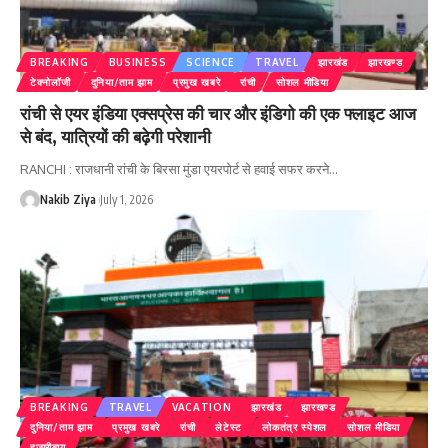
BREAKING
BUSINESS
SCIENCE
TRAVEL
झारखंड
झारखण्ड
टेक्नोलॉजी
दुनिया/ताम झाम
प्रमुख खबरे
रांची
सोशल मीडिया
रांची से एयर इंडिया एक्सप्रेस की चार और इंडिगो की एक फ्लाइट आज
से बंद, यात्रियों की बढ़ेगी परेशानी
RANCHI : राजधानी रांची के बिरसा मुंडा एयरपोर्ट से हवाई सफर करने
…
Nakib Ziya
July 1, 2026
BREAKING
TRAVEL
VACATION
झारखंड
झारखण्ड
दुनिया/ताम झाम
प्रमुख खबरे
रांची
लेटेस्ट
लोकतंत्र स्पेशल
सोशल मीडिया
हजारीबाग