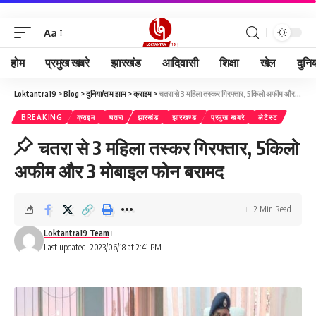
Aa
होम
प्रमुख खबरे
झारखंड
आदिवासी
शिक्षा
खेल
दुनि
Loktantra19
>
Blog
>
दुनिया/ताम झाम
>
क्राइम
>
चतरा से 3 महिला तस्कर गिरफ्तार, 5किलो अफीम और 3 मोबाइल फोन बरामद
BREAKING
क्राइम
चतरा
झारखंड
झारखण्ड
प्रमुख खबरे
लेटेस्ट
चतरा से 3 महिला तस्कर गिरफ्तार, 5किलो
अफीम और 3 मोबाइल फोन बरामद
2 Min Read
Loktantra19 Team
Last updated: 2023/06/18 at 2:41 PM