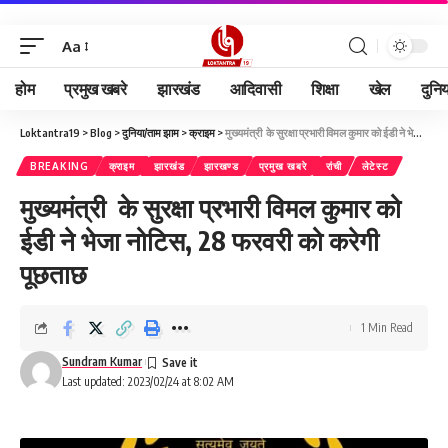
Aa
होम
प्रमुख खबरे
झारखंड
आदिवासी
शिक्षा
खेल
दुनि
Loktantra19
>
Blog
>
दुनिया/ताम झाम
>
क्राइम
>
मुख्यमंत्री के सुरक्षा प्रभारी विमल कुमार को ईडी ने भेजा नोटिस, 28 फरवरी को करेगी पूछताछ
BREAKING
क्राइम
झारखंड
झारखण्ड
प्रमुख खबरे
रांची
लेटेस्ट
मुख्यमंत्री के सुरक्षा प्रभारी विमल कुमार को
ईडी ने भेजा नोटिस, 28 फरवरी को करेगी
पूछताछ
1 Min Read
Sundram Kumar
Last updated: 2023/02/24 at 8:02 AM