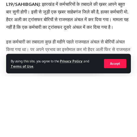
L19/SAHIBGANJ
: झारखंड में कर्मचारियों के तबादले की ख़बर आपने बहुत
बार सुनी होगी। इसी से जुड़ी एक ख़बर साहेबगंज जिले की है, हल्का कर्मचारी मो.
हैदर अली का ट्रांसफर बोरियों से राजमहल अंचल में कर दिया गया। मामला यह
नहीं है कि एक कर्मचारी का ट्रांसफर दूसरे अंचल में कर दिया गया है।
इस कर्मचारी का तबादला कुछ ही महीने पहले राजमहल अंचल से बोरियों अंचल
किया गया था। पर अपने प्रभाव का इस्तेमाल कर मो हैदर अली फिर से राजमहल
आ गये। अब लोग दबी ज़ुबान से चर्चा कर रहे हैं, कई लोग किसी मंत्री का भी नाम
By using this site, you agree to the
Privacy Policy
and
लेकर यह कह रहे हैं कि ये सारा किया कराया मंत्री साहब का ही है।
Accept
Terms of Use
.
मंत्री के इशारे पर ही जिला प्रशासन की यह कार्रवाई की गयी है। यह बताया जाता
है कि मो हैदर अली ने जो अपना ऑफ़िस के लिए कमरा किराये में लिया था, वो भी
अभी तक नहीं छोड़ा था। उन्हें पूर्ण विश्वास था की वह दुबारा राजमहल वापस आ
Continue Reading
जायेंगे। जिस कर्मचारी का कुछ ही महीनों पहले ट्रांसफर कर दिया गया था और
फिर उसी का ट्रांसफर दोबारा उसी जगह पे कर दिया जाए तो स्वाभाविक सी बात
है कि लोग यह तो कहेंगे ही।
[