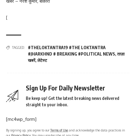
खबर – नरेश कुमार, बोकारो
[
#THELOKTANTRA19 #THE LOKTANTRA
TAGGED:
#JHARKHND # BREAKING #POLITICAL NEWS
,
ताज़ा
खबरें
,
लेटेस्ट
Sign Up For Daily Newsletter
Be keep up! Get the latest breaking news delivered
straight to your inbox.
[mc4wp_form]
By signing up, you agree to our
Terms of Use
and acknowledge the data practices in
our
Privacy Policy
. You may unsubscribe at any time.