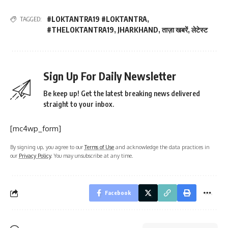
#LOKTANTRA19 #LOKTANTRA
,
TAGGED:
#THELOKTANTRA19
,
JHARKHAND
,
ताज़ा खबरें
,
लेटेस्ट
Sign Up For Daily Newsletter
Be keep up! Get the latest breaking news delivered
straight to your inbox.
[mc4wp_form]
By signing up, you agree to our
Terms of Use
and acknowledge the data practices in
our
Privacy Policy
. You may unsubscribe at any time.
Facebook