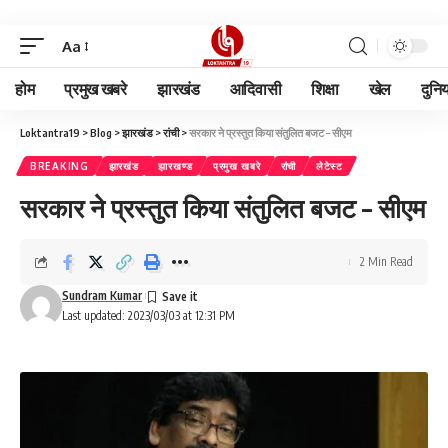
Aa
होम
प्रमुख खबरे
झारखंड
आदिवासी
शिक्षा
खेल
दुनि
Loktantra19
>
Blog
>
झारखंड
>
रांची
>
सरकार ने प्रस्तुत किया संतुलित बजट – सीएम
BREAKING
झारखंड
झारखण्ड
प्रमुख खबरे
रांची
लेटेस्ट
सरकार ने प्रस्तुत किया संतुलित बजट – सीएम
2 Min Read
Sundram Kumar
Last updated: 2023/03/03 at 12:31 PM