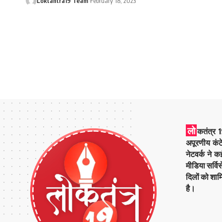
Loktantra19 Team
February 18, 2023
लो
कतंत्र 1
अपूरणीय कंट
नेटवर्क ने 
मीडिया सर्वि
दिलों को शाम
है।