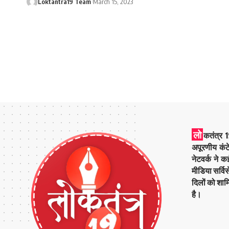
Loktantra19 Team
March 15, 2023
लो
कतंत्र 1
अपूरणीय कंट
नेटवर्क ने 
मीडिया सर्वि
दिलों को शाम
है।