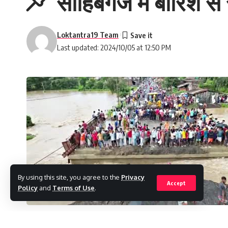
साहिबगंज में बारिश 
Loktantra19 Team
Last updated: 2024/10/05 at 12:50 PM
By using this site, you agree to the
Privacy
Accept
Policy
and
Terms of Use
.