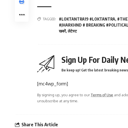
TAGGED:
#LOKTANTRA19 #LOKTANTRA
,
#THE
#JHARKHND # BREAKING #POLITICA
खबरें
,
लेटेस्ट
Sign Up For Daily N
Be keep up! Get the latest breaking news 
[mc4wp_form]
By signing up, you agree to our
Terms of Use
and ackn
unsubscribe at any time.
Share This Article