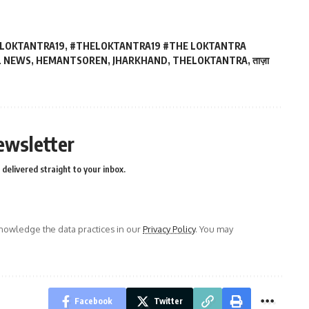
LOKTANTRA19
,
#THELOKTANTRA19 #THE LOKTANTRA
L NEWS
,
HEMANTSOREN
,
JHARKHAND
,
THELOKTANTRA
,
ताज़ा
ewsletter
delivered straight to your inbox.
owledge the data practices in our
Privacy Policy
. You may
Facebook
Twitter