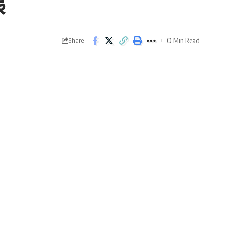
ई
0 Min Read
Share