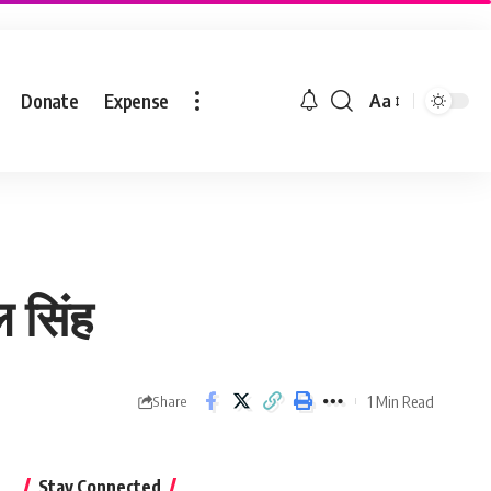
Donate
Expense
Aa
ल सिंह
1 Min Read
Share
Stay Connected