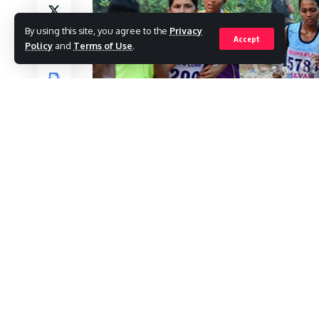
By using this site, you agree to the
Privacy
Accept
Policy
and
Terms of Use
.
L19/Desk.
भारतीय खेल प्राधिकरण और झारखंड एथलेटिक्स
मेगा स्पोर्ट्स कांप्लेक्स में क्रॉस कंट्री दौड़ का आयो
बनाने हेतु 18 वर्ष से कम उम्र की महिलाओं के लिए 3 क
क्रॉस कंट्री दौड़ का आयोजन किया जाएगा। इसमें रांची