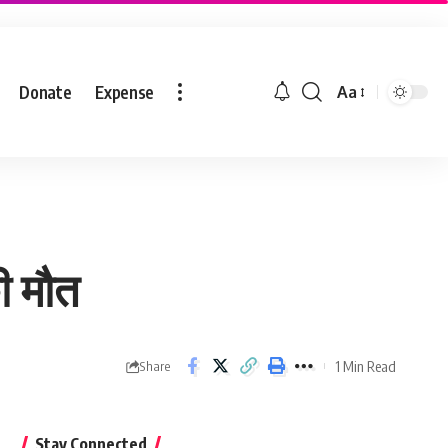
Donate
Expense
Aa
ी मौत
1 Min Read
Share
Stay Connected