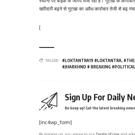
स्थानाें पर बाइक के जरिये भेजा रहा है। गुटखा के कारोबार
खरीदारी बढ़ने से गुटखा का अवैध कारोबार तेजी से बढ़ गय
[
TAGGED:
#LOKTANTRA19 #LOKTANTRA
,
#THE
#JHARKHND # BREAKING #POLITICA
Sign Up For Daily N
Be keep up! Get the latest breaking news 
[mc4wp_form]
By signing up, you agree to our
Terms of Use
and ackn