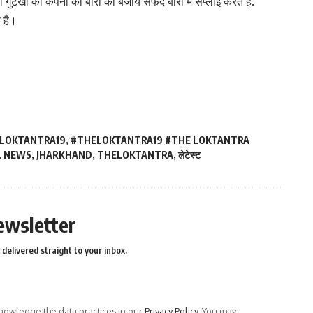
ी गुटखा को कंपनी की बोरी की बजाय सफेद बोरी में सप्लाई करते हैं.
ा है।
LOKTANTRA19
,
#THELOKTANTRA19 #THE LOKTANTRA
L NEWS
,
JHARKHAND
,
THELOKTANTRA
,
लेटेस्ट
ewsletter
delivered straight to your inbox.
owledge the data practices in our
Privacy Policy
. You may