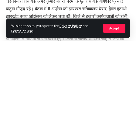
चंदनक्यारी विधायक अमर कुमार बावरी, बेरमो के पूर्व विधायक योगेश्वर प्रसाद
बाटुल मौजूद रहे। बैठक में 11 अप्रैल को झारखंड सचिवालय घेराव, हेमंत हटाओ
झारखंड बचाव आंदोलन को लेकर चर्चा की।जिले से हज़ारों कार्यकर्ताओं को रांची
रुख करने को कहा गया।
By using this site, you agree to the
Privacy Policy
and
Accept
Terms of Use
.
कार्यक्रम मैं मीडिया से बात करते हुए राज्यसभा सांसद आदित्य साहू ने कहा कि
झारखंड में भ्रष्टाचार चरम सीमा को पार कर चुका है। अवैध खनन जोरो पर चल
रहा है, अवैध उगाही चल रही है। महिलाएं असुरक्षित महसूस कर रहीं हैं. कानून
व्यवस्था ध्वस्त हो चुकी है। शिक्षित बेरोजगारों का मज़ाक बनाया जा रहा है। हेमंत
सरकार की इन्ही नाकामियों को लेकर भाजपा 11 अप्रैल को सचिवालय का घेराव व
Continue Reading
प्रदर्शन करेगी। इस कार्यक्रम से बोकारो जिला से लगभग दस हज़ार कार्यकर्ता
शामिल होंगे और यह घेराव झारखंड के इतिहास में एक ऐतिहासिक घेराव होगा।
[
#THELOKTANTRA19 #THE LOKTANTRA
TAGGED: