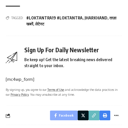
#LOKTANTRA19 #LOKTANTRA
,
JHARKHAND
,
ताज़ा
TAGGED:
खबरें
,
लेटेस्ट
Sign Up For Daily Newsletter
Be keep up! Get the latest breaking news delivered
straight to your inbox.
[mc4wp_form]
By signing up, you agree to our
Terms of Use
and acknowledge the data practices in
our
Privacy Policy
. You may unsubscribe at any time.
Facebook