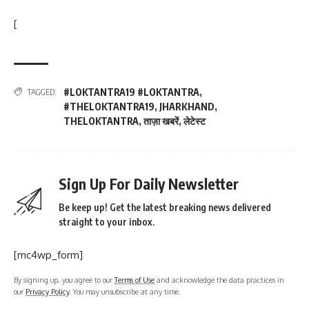
[
#LOKTANTRA19 #LOKTANTRA
,
TAGGED:
#THELOKTANTRA19
,
JHARKHAND
,
THELOKTANTRA
,
ताज़ा खबरें
,
लेटेस्ट
Sign Up For Daily Newsletter
Be keep up! Get the latest breaking news delivered
straight to your inbox.
[mc4wp_form]
By signing up, you agree to our
Terms of Use
and acknowledge the data practices in
our
Privacy Policy
. You may unsubscribe at any time.