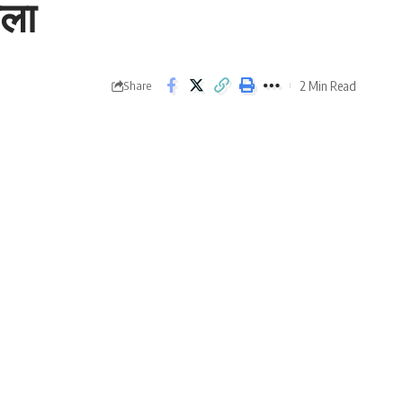
सला
2 Min Read
Share