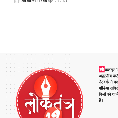
Loktantra19 Team
April 28, 2023
लो
कतंत्र 1
अपूरणीय कंट
नेटवर्क ने 
मीडिया सर्वि
दिलों को शाम
है।