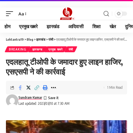
Aa
होम
प्रमुख खबरे
झारखंड
आदिवासी
शिक्षा
खेल
दुनि
Loktantra19
>
Blog
>
झारखंड
>
रांची
>
एदलहातू टीओपी के जमादार हुए लाइन हाजिर, एसएसपी ने की कार्रवाई
BREAKING
झारखण्ड
प्रमुख खबरे
रांची
एदलहातू टीओपी के जमादार हुए लाइन हाजिर,
एसएसपी ने की कार्रवाई
1 Min Read
Sundram Kumar
Last updated: 2023/03/10 at 7:30 AM