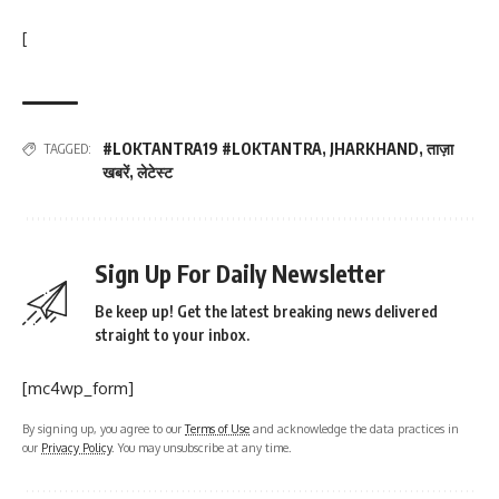
[
#LOKTANTRA19 #LOKTANTRA
,
JHARKHAND
,
ताज़ा
TAGGED:
खबरें
,
लेटेस्ट
Sign Up For Daily Newsletter
Be keep up! Get the latest breaking news delivered
straight to your inbox.
[mc4wp_form]
By signing up, you agree to our
Terms of Use
and acknowledge the data practices in
our
Privacy Policy
. You may unsubscribe at any time.