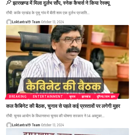
झारखण्ड में मिला दुर्लभ साँप, स्नेक कैचर्स ने किया रेस्क्यू
राँची: कांके प्रखंड के पूसू गांव में बीती शाम एक दुर्लभ प्रजाति
…
Loktantra19 Team
October 13, 2024
BREAKING
ENTERTAINMENT
चुनाव
झारखंड
दुनिया/ताम झाम
कल कैबिनेट की बैठक, चुनाव से पहले कई प्रस्तावों पर लगेगी मुहर
राँची: चुनाव आयोग के विधानसभा चुनाव की घोषणा सरकार ने 14 अक्टूबर
…
Loktantra19 Team
October 13, 2024