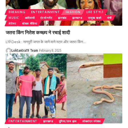
BREAKING
ENTERTAINMENT
FASHION
LIFE STYLE
MUSIC
आदिवासी
एंटरटेनमेंट
झारखंड
झारखण्ड
प्रमुख खबरे
रांची
लेटेस्ट
सोशल मीडिया
जतरा किंग नितेश कच्छप ने रचाई शादी
L19 Desk : नागपुरी जगत के जाने माने स्टार और जतरा किंग
…
Loktantra19 Team
February 8, 2025
ENTERTAINMENT
झारखण्ड
दुनिया/ताम झाम
लोकतंत्र स्पेशल