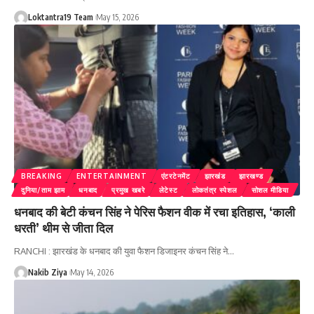
Loktantra19 Team
May 15, 2026
BREAKING
ENTERTAINMENT
एंटरटेनमेंट
झारखंड
झारखण्ड
दुनिया/ताम झाम
धनबाद
प्रमुख खबरे
लेटेस्ट
लोकतंत्र स्पेशल
सोशल मीडिया
धनबाद की बेटी कंचन सिंह ने पेरिस फैशन वीक में रचा इतिहास, ‘काली
धरती’ थीम से जीता दिल
RANCHI : झारखंड के धनबाद की युवा फैशन डिजाइनर कंचन सिंह ने
…
Nakib Ziya
May 14, 2026