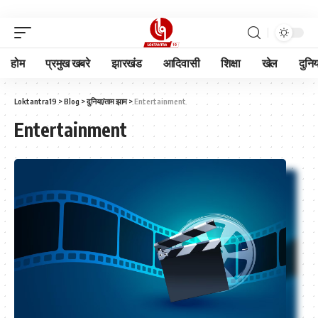
होम
प्रमुख खबरे
झारखंड
आदिवासी
शिक्षा
खेल
दुनि
Loktantra19
>
Blog
>
दुनिया/ताम झाम
>
Entertainment
Entertainment