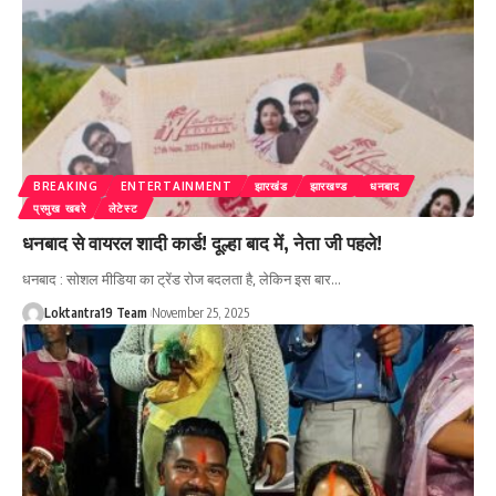
BREAKING
ENTERTAINMENT
झारखंड
झारखण्ड
धनबाद
प्रमुख खबरे
लेटेस्ट
धनबाद से वायरल शादी कार्ड! दूल्हा बाद में, नेता जी पहले!
धनबाद : सोशल मीडिया का ट्रेंड रोज बदलता है, लेकिन इस बार
…
Loktantra19 Team
November 25, 2025